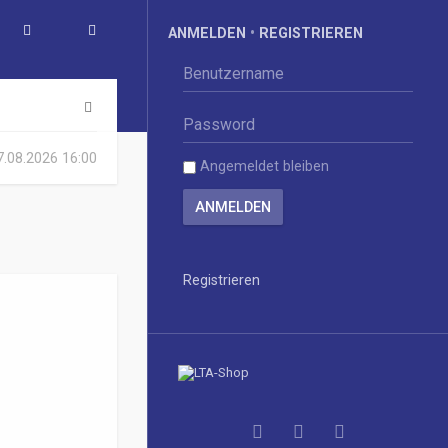
ANMELDEN
•
REGISTRIEREN
S
u
07.08.2026 16:00
Angemeldet bleiben
c
h
e
Registrieren