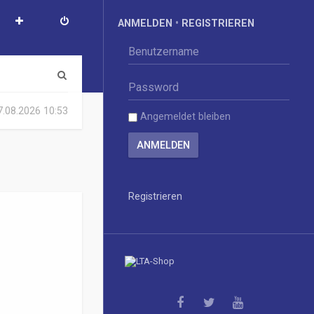
ANMELDEN
•
REGISTRIEREN
S
u
07.08.2026 10:53
Angemeldet bleiben
c
h
e
Registrieren