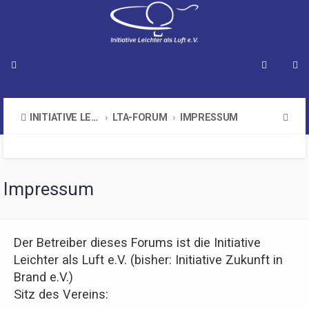
S
INITIATIVE LEICHTER ALS LUFT E.V.
LTA-FORUM
IMPRESSUM
u
c
h
Impressum
e
Der Betreiber dieses Forums ist die Initiative
Leichter als Luft e.V. (bisher: Initiative Zukunft in
Brand e.V.)
Sitz des Vereins: