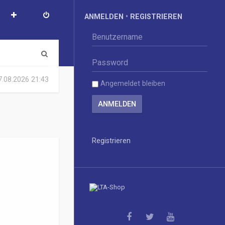
ANMELDEN
•
REGISTRIEREN
S
u
07.08.2026 21:43
Angemeldet bleiben
c
h
e
Registrieren