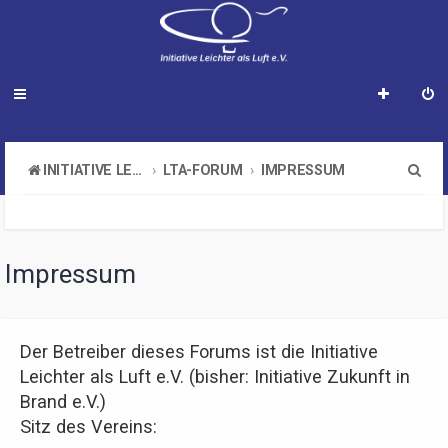
S
INITIATIVE LEICHTER ALS LUFT E.V.
LTA-FORUM
IMPRESSUM
u
c
h
Impressum
e
Der Betreiber dieses Forums ist die Initiative
Leichter als Luft e.V. (bisher: Initiative Zukunft in
Brand e.V.)
Sitz des Vereins: