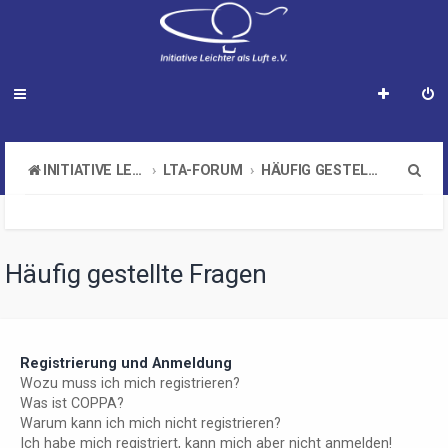
S
INITIATIVE LEICHTER ALS LUFT E.V.
LTA-FORUM
HÄUFIG GESTELLTE FRAGEN
u
c
h
Häufig gestellte Fragen
e
Registrierung und Anmeldung
Wozu muss ich mich registrieren?
Was ist COPPA?
Warum kann ich mich nicht registrieren?
Ich habe mich registriert, kann mich aber nicht anmelden!