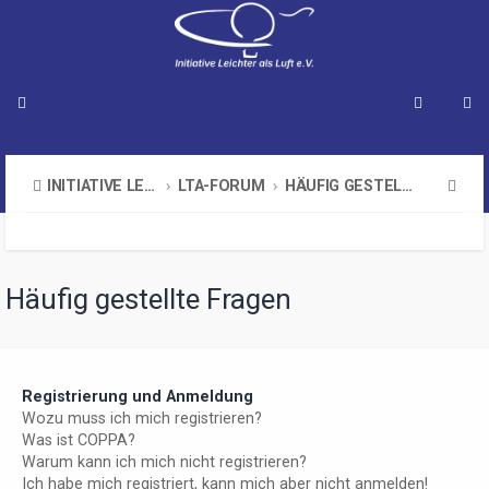
S
INITIATIVE LEICHTER ALS LUFT E.V.
LTA-FORUM
HÄUFIG GESTELLTE FRAGEN
u
c
h
Häufig gestellte Fragen
e
Registrierung und Anmeldung
Wozu muss ich mich registrieren?
Was ist COPPA?
Warum kann ich mich nicht registrieren?
Ich habe mich registriert, kann mich aber nicht anmelden!