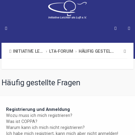
S
INITIATIVE LEICHTER ALS LUFT E.V.
LTA-FORUM
HÄUFIG GESTELLTE FRAGEN
u
c
h
Häufig gestellte Fragen
e
Registrierung und Anmeldung
Wozu muss ich mich registrieren?
Was ist COPPA?
Warum kann ich mich nicht registrieren?
Ich habe mich registriert, kann mich aber nicht anmelden!