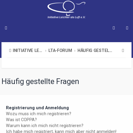
S
INITIATIVE LEICHTER ALS LUFT E.V.
LTA-FORUM
HÄUFIG GESTELLTE FRAGEN
u
c
h
Häufig gestellte Fragen
e
Registrierung und Anmeldung
Wozu muss ich mich registrieren?
Was ist COPPA?
Warum kann ich mich nicht registrieren?
Ich habe mich registriert, kann mich aber nicht anmelden!