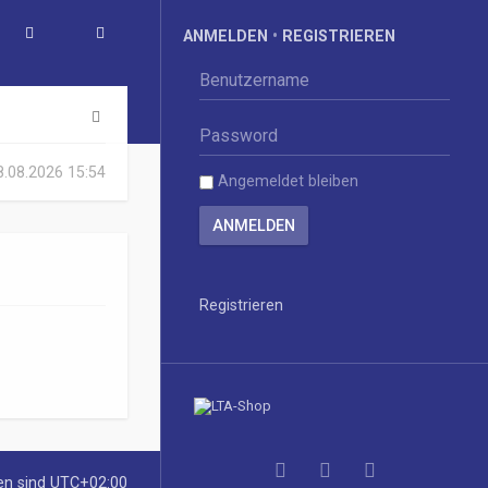
ANMELDEN
•
REGISTRIEREN
S
u
08.08.2026 15:54
Angemeldet bleiben
c
h
e
Registrieren
ten sind
UTC+02:00