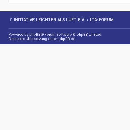
INITIATIVE LEICHTER ALS LUFT E.V.
LTA-FORUM
Powered by
phpBB
® Forum Software © phpBB Limited
Deutsche Übersetzung durch
phpBB.de