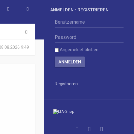
ANMELDEN
•
REGISTRIEREN
S
u
 08.08.2026 9:49
Angemeldet bleiben
c
h
e
Registrieren