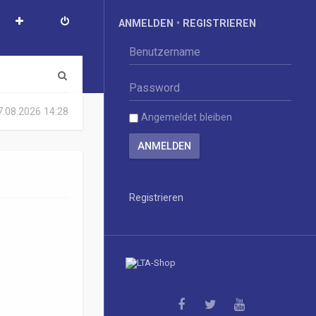
ANMELDEN
•
REGISTRIEREN
S
u
07.08.2026 14:28
Angemeldet bleiben
c
h
e
Registrieren