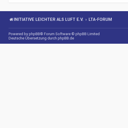
INITIATIVE LEICHTER ALS LUFT E.V.
LTA-FORUM
Powered by
phpBB
® Forum Software © phpBB Limited
Deutsche Übersetzung durch
phpBB.de