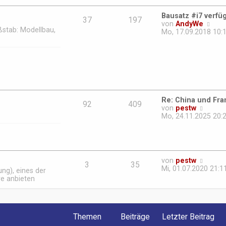
e
r
Bausatz #i7 verfü
B
37
197
N
von
AndyWe
e
ßstab: Modellbau,
e
Mo, 17.09.2018 10:
i
u
t
e
r
s
a
t
g
e
r
B
e
Re: China und Fr
92
409
i
N
von
pestw
t
e
Mo, 24.11.2025 20:
r
u
a
e
g
s
t
e
N
von
pestw
r
3
35
e
Mi, 01.07.2020 21:1
ng), eines der
B
u
re anbieten
e
e
i
s
t
t
r
e
a
Themen
Beiträge
Letzter Beitrag
r
g
B