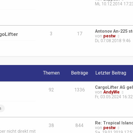
r
g
e
Mi, 10.12.2014 17:2
B
u
e
e
i
s
t
t
r
e
a
Antonov An-225 st
r
goLifter
3
17
g
N
von
pestw
B
e
Di, 07.08.2018 9:46
e
u
i
e
t
s
r
t
a
e
g
r
Themen
Beiträge
Letzter Beitrag
B
e
i
CargoLifter AG ge
t
92
1336
N
von
AndyWe
r
e
Fr, 03.05.2024 16:32
a
u
g
e
n
s
t
e
Re: Tropical Island
r
38
844
N
von
pestw
B
er nicht direkt mit
e
Sa, 19.01.2019 17:5