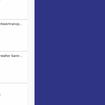
Schwertransp…
walter kann …
1