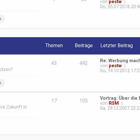
N
von
pestw
B
e
Do, 05.07.2018 20:4
e
u
i
e
n
t
s
r
t
a
e
g
r
B
Themen
Beiträge
Letzter Beitrag
e
i
t
Re: Werbung mach
r
43
492
N
von
pestw
a
tützen?
e
So, 14.10.2012 17:2
g
u
e
n
s
t
e
Vortrag: Über die
r
17
105
N
von
RSM
B
ive Zukunft in
e
Sa, 29.12.2007 22:2
e
u
i
e
t
s
r
t
a
e
g
r