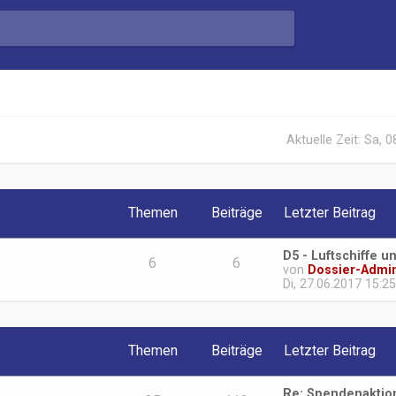
Aktuelle Zeit: Sa, 
Themen
Beiträge
Letzter Beitrag
D5 - Luftschiffe u
6
6
von
Dossier-Admi
Di, 27.06.2017 15:25
Themen
Beiträge
Letzter Beitrag
Re: Spendenaktio