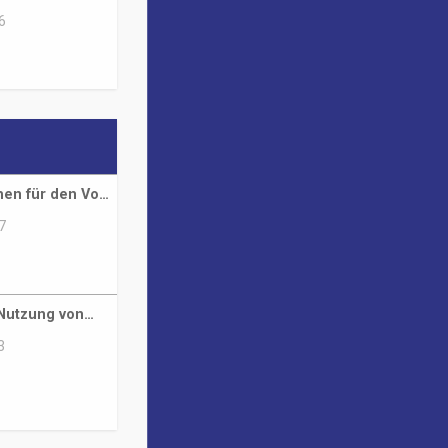
6
en für den Vo…
7
 Nutzung von…
3