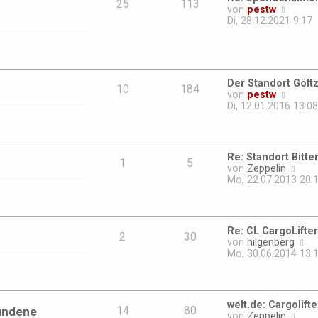
25
113
N
von
pestw
.
e
Di, 28.12.2021 9:17
u
e
s
t
e
Der Standort Gölt
r
10
184
N
von
pestw
B
e
Di, 12.01.2016 13:08
e
u
i
e
t
s
r
t
a
Re: Standort Bitte
e
1
5
g
N
von
Zeppelin
r
e
Mo, 22.07.2013 20:
B
u
e
e
i
s
t
t
r
Re: CL CargoLifter
e
2
30
a
N
von
hilgenberg
r
g
e
Mo, 30.06.2014 13:
B
u
e
e
i
s
t
t
r
welt.de: Cargolift
e
undene
14
80
a
N
von
Zeppelin