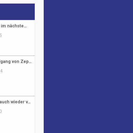
t im nächste…
5
fgang von Zep…
24
auch wieder v…
0