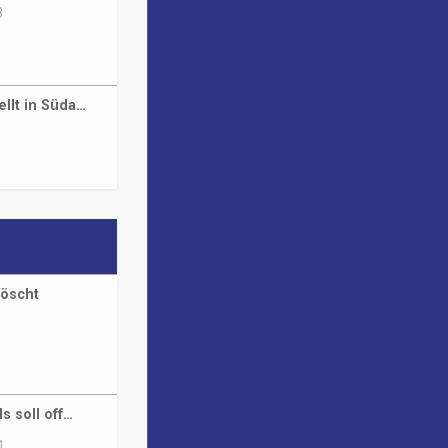
3
ellt in Süda…
löscht
s soll off…
1