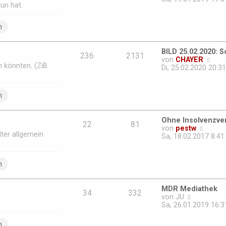
e
un hat.
u
i
e
t
s
n
r
t
a
e
g
r
BILD 25.02.2020: 
B
236
2131
N
von
CHAYER
e
in könnten. (ZiB
e
Di, 25.02.2020 20:31
i
u
t
e
r
s
n
a
t
g
e
r
Ohne Insolvenzver
B
22
81
N
von
pestw
e
ter allgemein
e
Sa, 18.02.2017 8:41
i
u
t
e
r
s
n
a
t
g
e
r
MDR Mediathek
B
34
332
N
von
JU
e
e
Sa, 26.01.2019 16:3
i
u
t
e
n
r