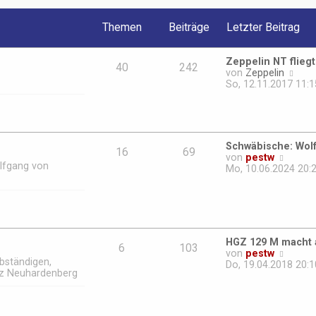
B
e
Themen
Beiträge
Letzter Beitrag
i
t
r
Zeppelin NT flieg
a
40
242
N
von
Zeppelin
g
e
So, 12.11.2017 11:1
u
e
s
t
e
Schwäbische: Wol
r
16
69
N
von
pestw
B
olfgang von
e
Mo, 10.06.2024 20:
e
u
i
e
t
s
r
t
a
e
g
r
HGZ 129 M macht 
B
6
103
N
von
pestw
e
bständigen,
e
Do, 19.04.2018 20:1
i
tz Neuhardenberg
u
t
e
r
s
a
t
g