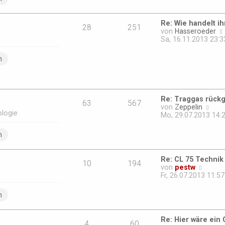
s
a
t
g
e
Re: Wie handelt ih
r
28
251
von
Hasseroeder
B
Sa, 16.11.2013 23:3
e
i
n
t
r
a
g
Re: Traggas rück
63
567
N
von
Zeppelin
ologie
e
Mo, 29.07.2013 14:
u
e
n
s
t
e
Re: CL 75 Technik
r
10
194
N
von
pestw
B
e
Fr, 26.07.2013 11:57
e
u
i
e
n
t
s
r
t
a
e
g
Re: Hier wäre ein
r
4
60