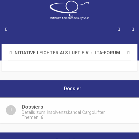
S
INITIATIVE LEICHTER ALS LUFT E.V.
LTA-FORUM
u
c
h
Dossier
e
Dossiers
Details zum Insolvenzskandal CargoLifter
Themen:
6