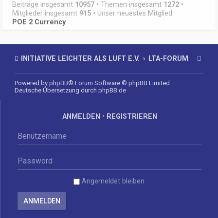
Beiträge insgesamt
10957
• Themen insgesamt
1272
•
Mitglieder insgesamt
915
• Unser neuestes Mitglied:
POE 2 Currency
INITIATIVE LEICHTER ALS LUFT E.V.
LTA-FORUM
Powered by
phpBB
® Forum Software © phpBB Limited
Deutsche Übersetzung durch
phpBB.de
ANMELDEN
•
REGISTRIEREN
Angemeldet bleiben