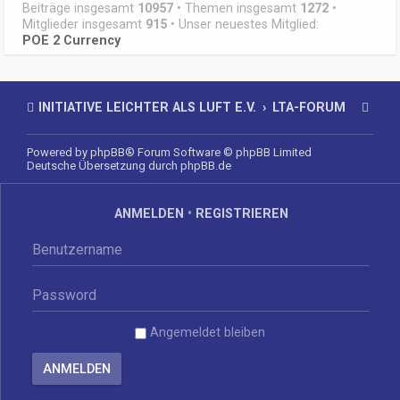
Beiträge insgesamt
10957
• Themen insgesamt
1272
•
Mitglieder insgesamt
915
• Unser neuestes Mitglied:
POE 2 Currency
INITIATIVE LEICHTER ALS LUFT E.V.
LTA-FORUM
Powered by
phpBB
® Forum Software © phpBB Limited
Deutsche Übersetzung durch
phpBB.de
ANMELDEN
•
REGISTRIEREN
Angemeldet bleiben