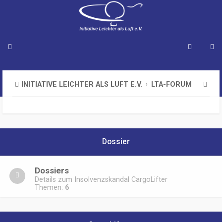
S
INITIATIVE LEICHTER ALS LUFT E.V.
LTA-FORUM
u
c
h
Dossier
e
Dossiers
Details zum Insolvenzskandal CargoLifter
Themen:
6