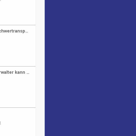
Schwertransp…
walter kann …
1