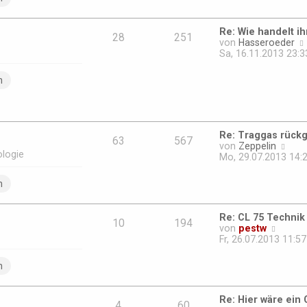
s
a
t
g
e
Re: Wie handelt ih
r
28
251
von
Hasseroeder
B
Sa, 16.11.2013 23:3
e
i
n
t
r
a
g
Re: Traggas rück
63
567
N
von
Zeppelin
ologie
e
Mo, 29.07.2013 14:
u
e
n
s
t
e
Re: CL 75 Technik
r
10
194
N
von
pestw
B
e
Fr, 26.07.2013 11:57
e
u
i
e
n
t
s
r
t
a
e
g
Re: Hier wäre ein
r
4
60