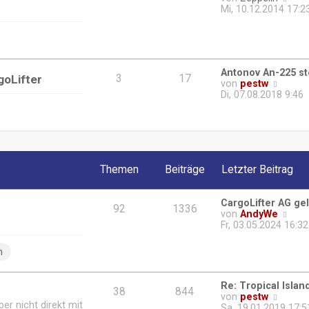
r
g
e
Mi, 10.12.2014 17:2
B
u
e
e
i
s
t
t
r
e
a
Antonov An-225 st
r
goLifter
3
17
g
N
von
pestw
B
e
Di, 07.08.2018 9:46
e
u
i
e
t
s
r
t
a
e
g
r
Themen
Beiträge
Letzter Beitrag
B
e
i
CargoLifter AG ge
t
92
1336
N
von
AndyWe
r
e
Fr, 03.05.2024 16:32
a
u
g
e
n
s
t
e
Re: Tropical Island
r
38
844
N
von
pestw
B
er nicht direkt mit
e
Sa, 19.01.2019 17:5