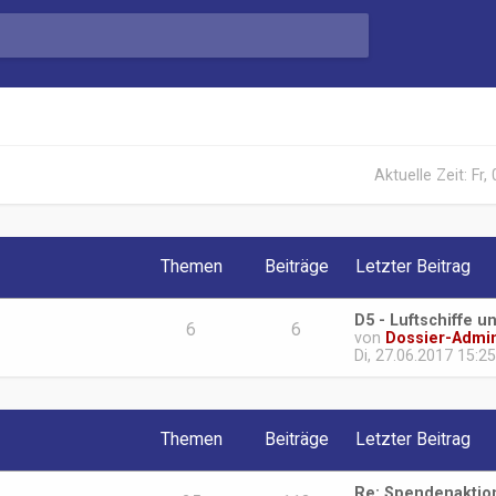
Aktuelle Zeit: Fr,
Themen
Beiträge
Letzter Beitrag
D5 - Luftschiffe u
6
6
von
Dossier-Admi
Di, 27.06.2017 15:25
Themen
Beiträge
Letzter Beitrag
Re: Spendenaktio