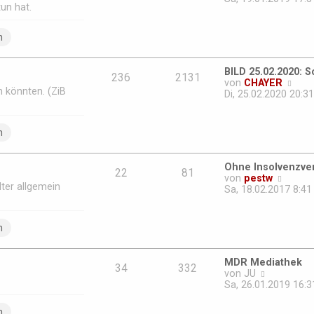
e
un hat.
u
i
e
t
s
n
r
t
a
e
g
r
BILD 25.02.2020: 
B
236
2131
N
von
CHAYER
e
in könnten. (ZiB
e
Di, 25.02.2020 20:31
i
u
t
e
r
s
n
a
t
g
e
r
Ohne Insolvenzver
B
22
81
N
von
pestw
e
ter allgemein
e
Sa, 18.02.2017 8:41
i
u
t
e
r
s
n
a
t
g
e
r
MDR Mediathek
B
34
332
N
von
JU
e
e
Sa, 26.01.2019 16:3
i
u
t
e
n
r