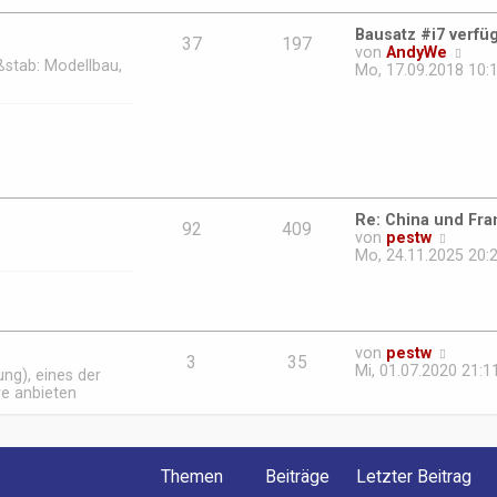
e
r
Bausatz #i7 verfü
B
37
197
N
von
AndyWe
e
ßstab: Modellbau,
e
Mo, 17.09.2018 10:
i
u
t
e
r
s
a
t
g
e
r
B
e
Re: China und Fr
92
409
i
N
von
pestw
t
e
Mo, 24.11.2025 20:
r
u
a
e
g
s
t
e
N
von
pestw
r
3
35
e
Mi, 01.07.2020 21:1
ng), eines der
B
u
re anbieten
e
e
i
s
t
t
r
e
a
Themen
Beiträge
Letzter Beitrag
r
g
B