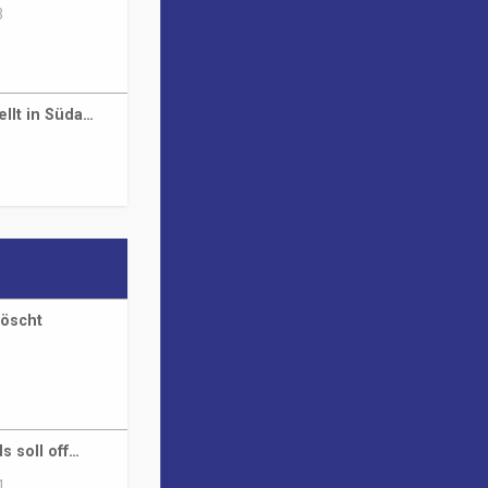
3
ellt in Süda…
löscht
s soll off…
1