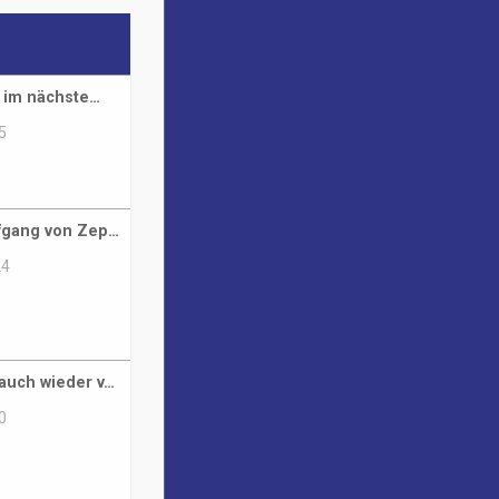
t im nächste…
5
fgang von Zep…
24
auch wieder v…
0