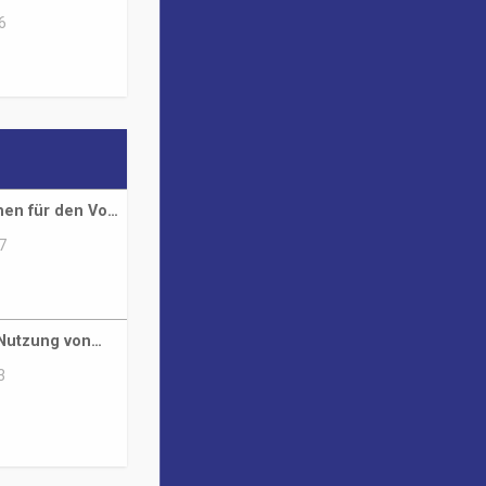
6
en für den Vo…
7
 Nutzung von…
3