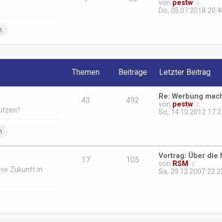
N
von
pestw
B
e
Do, 05.07.2018 20:4
e
u
i
e
n
t
s
r
t
a
e
g
r
B
Themen
Beiträge
Letzter Beitrag
e
i
t
Re: Werbung mach
r
43
492
N
von
pestw
a
tützen?
e
So, 14.10.2012 17:2
g
u
e
n
s
t
e
Vortrag: Über die
r
17
105
N
von
RSM
B
ive Zukunft in
e
Sa, 29.12.2007 22:2
e
u
i
e
t
s
r
t
a
e
g
r