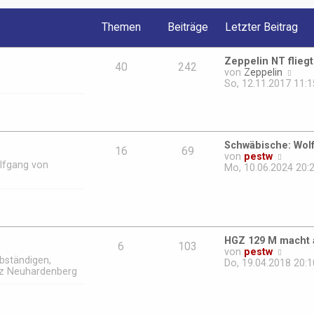
B
e
Themen
Beiträge
Letzter Beitrag
i
t
r
Zeppelin NT flieg
a
40
242
N
von
Zeppelin
g
e
So, 12.11.2017 11:1
u
e
s
t
e
Schwäbische: Wol
r
16
69
N
von
pestw
B
olfgang von
e
Mo, 10.06.2024 20:
e
u
i
e
t
s
r
t
a
e
g
r
HGZ 129 M macht 
B
6
103
N
von
pestw
e
bständigen,
e
Do, 19.04.2018 20:1
i
tz Neuhardenberg
u
t
e
r
s
a
t
g