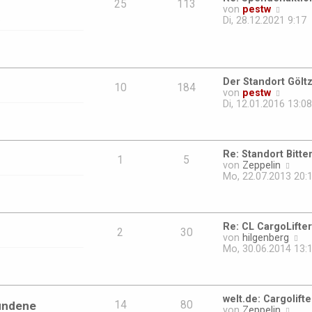
25
113
N
von
pestw
.
e
Di, 28.12.2021 9:17
u
e
s
t
e
Der Standort Gölt
r
10
184
N
von
pestw
B
e
Di, 12.01.2016 13:08
e
u
i
e
t
s
r
t
a
Re: Standort Bitte
e
1
5
g
N
von
Zeppelin
r
e
Mo, 22.07.2013 20:
B
u
e
e
i
s
t
t
r
Re: CL CargoLifter
e
2
30
a
N
von
hilgenberg
r
g
e
Mo, 30.06.2014 13:
B
u
e
e
i
s
t
t
r
welt.de: Cargolift
e
undene
14
80
a
N
von
Zeppelin