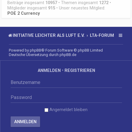
Beiträge insgesamt
10957
• Themen insgesamt
1272
•
Mitglieder insgesamt
915
• Unser neuestes Mitglied:
POE 2 Currency
INITIATIVE LEICHTER ALS LUFT E.V.
LTA-FORUM
Powered by
phpBB
® Forum Software © phpBB Limited
Deutsche Übersetzung durch
phpBB.de
ANMELDEN
•
REGISTRIEREN
Angemeldet bleiben