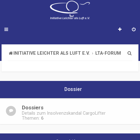
S
INITIATIVE LEICHTER ALS LUFT E.V.
LTA-FORUM
u
c
h
Dossier
e
Dossiers
Details zum Insolvenzskandal CargoLifter
Themen:
6