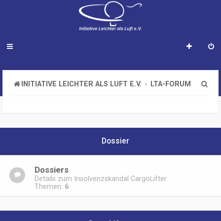
S
INITIATIVE LEICHTER ALS LUFT E.V.
LTA-FORUM
u
c
h
Dossier
e
Dossiers
Details zum Insolvenzskandal CargoLifter
Themen:
6