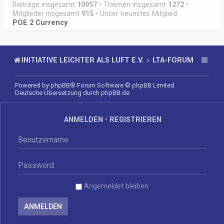
Beiträge insgesamt
10957
• Themen insgesamt
1272
•
Mitglieder insgesamt
915
• Unser neuestes Mitglied:
POE 2 Currency
INITIATIVE LEICHTER ALS LUFT E.V.
LTA-FORUM
Powered by
phpBB
® Forum Software © phpBB Limited
Deutsche Übersetzung durch
phpBB.de
ANMELDEN
•
REGISTRIEREN
Angemeldet bleiben