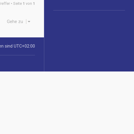
reffer • Seite
1
von
1
Gehe zu
ten sind
UTC+02:00