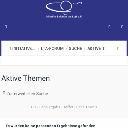
S
INITIATIVE LEICHTER ALS LUFT E.V.
LTA-FORUM
SUCHE
AKTIVE THEMEN
u
c
h
Aktive Themen
e
Zur erweiterten Suche
Die Suche ergab 0 Treffer • Seite
1
von
1
Es wurden keine passenden Ergebnisse gefunden.