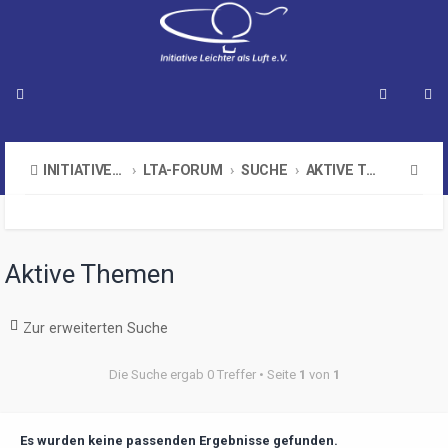
S
INITIATIVE LEICHTER ALS LUFT E.V.
LTA-FORUM
SUCHE
AKTIVE THEMEN
u
c
h
Aktive Themen
e
Zur erweiterten Suche
Die Suche ergab 0 Treffer • Seite
1
von
1
Es wurden keine passenden Ergebnisse gefunden.