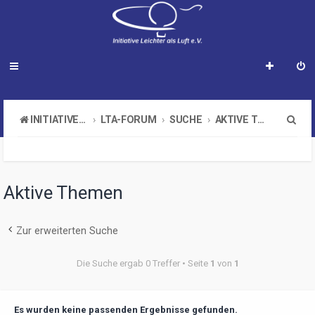
S
INITIATIVE LEICHTER ALS LUFT E.V.
LTA-FORUM
SUCHE
AKTIVE THEMEN
u
c
h
Aktive Themen
e
Zur erweiterten Suche
Die Suche ergab 0 Treffer • Seite
1
von
1
Es wurden keine passenden Ergebnisse gefunden.