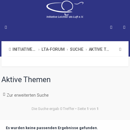
S
INITIATIVE LEICHTER ALS LUFT E.V.
LTA-FORUM
SUCHE
AKTIVE THEMEN
u
c
h
Aktive Themen
e
Zur erweiterten Suche
Die Suche ergab 0 Treffer • Seite
1
von
1
Es wurden keine passenden Ergebnisse gefunden.