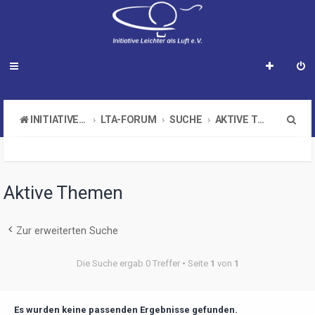
S
INITIATIVE LEICHTER ALS LUFT E.V.
LTA-FORUM
SUCHE
AKTIVE THEMEN
u
c
h
Aktive Themen
e
Zur erweiterten Suche
Die Suche ergab 0 Treffer • Seite
1
von
1
Es wurden keine passenden Ergebnisse gefunden.