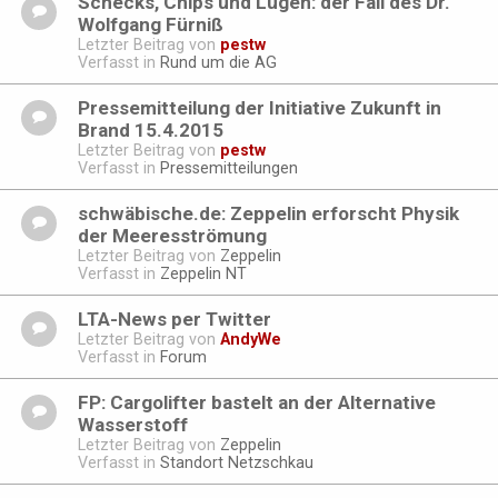
Schecks, Chips und Lügen: der Fall des Dr.
Wolfgang Fürniß
Letzter Beitrag von
pestw
Verfasst in
Rund um die AG
Pressemitteilung der Initiative Zukunft in
Brand 15.4.2015
Letzter Beitrag von
pestw
Verfasst in
Pressemitteilungen
schwäbische.de: Zeppelin erforscht Physik
der Meeresströmung
Letzter Beitrag von
Zeppelin
Verfasst in
Zeppelin NT
LTA-News per Twitter
Letzter Beitrag von
AndyWe
Verfasst in
Forum
FP: Cargolifter bastelt an der Alternative
Wasserstoff
Letzter Beitrag von
Zeppelin
Verfasst in
Standort Netzschkau