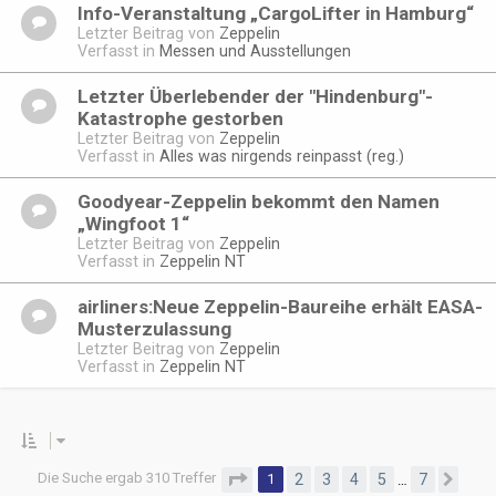
Info-Veranstaltung „CargoLifter in Hamburg“
Letzter Beitrag von
Zeppelin
Verfasst in
Messen und Ausstellungen
Letzter Überlebender der "Hindenburg"-
Katastrophe gestorben
Letzter Beitrag von
Zeppelin
Verfasst in
Alles was nirgends reinpasst (reg.)
Goodyear-Zeppelin bekommt den Namen
„Wingfoot 1“
Letzter Beitrag von
Zeppelin
Verfasst in
Zeppelin NT
airliners:Neue Zeppelin-Baureihe erhält EASA-
Musterzulassung
Letzter Beitrag von
Zeppelin
Verfasst in
Zeppelin NT
Die Suche ergab 310 Treffer
Seite
1
von
7
1
2
3
4
5
7
…
Näc