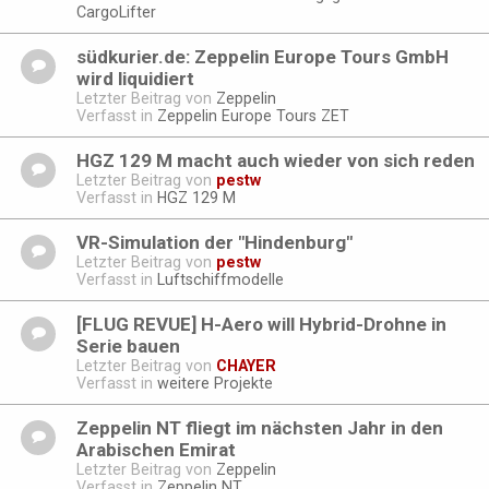
CargoLifter
südkurier.de: Zeppelin Europe Tours GmbH
wird liquidiert
Letzter Beitrag von
Zeppelin
Verfasst in
Zeppelin Europe Tours ZET
HGZ 129 M macht auch wieder von sich reden
Letzter Beitrag von
pestw
Verfasst in
HGZ 129 M
VR-Simulation der "Hindenburg"
Letzter Beitrag von
pestw
Verfasst in
Luftschiffmodelle
[FLUG REVUE] H-Aero will Hybrid-Drohne in
Serie bauen
Letzter Beitrag von
CHAYER
Verfasst in
weitere Projekte
Zeppelin NT fliegt im nächsten Jahr in den
Arabischen Emirat
Letzter Beitrag von
Zeppelin
Verfasst in
Zeppelin NT