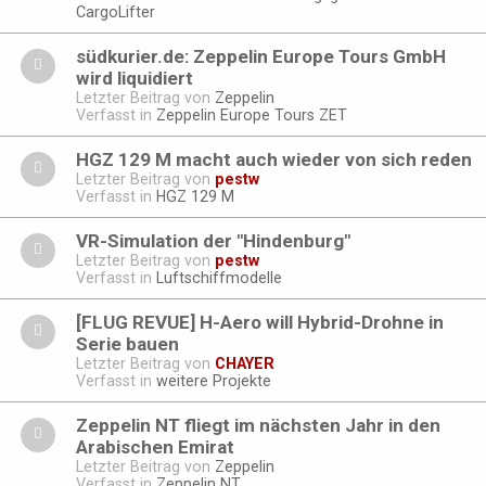
CargoLifter
südkurier.de: Zeppelin Europe Tours GmbH
wird liquidiert
Letzter Beitrag von
Zeppelin
Verfasst in
Zeppelin Europe Tours ZET
HGZ 129 M macht auch wieder von sich reden
Letzter Beitrag von
pestw
Verfasst in
HGZ 129 M
VR-Simulation der "Hindenburg"
Letzter Beitrag von
pestw
Verfasst in
Luftschiffmodelle
[FLUG REVUE] H-Aero will Hybrid-Drohne in
Serie bauen
Letzter Beitrag von
CHAYER
Verfasst in
weitere Projekte
Zeppelin NT fliegt im nächsten Jahr in den
Arabischen Emirat
Letzter Beitrag von
Zeppelin
Verfasst in
Zeppelin NT