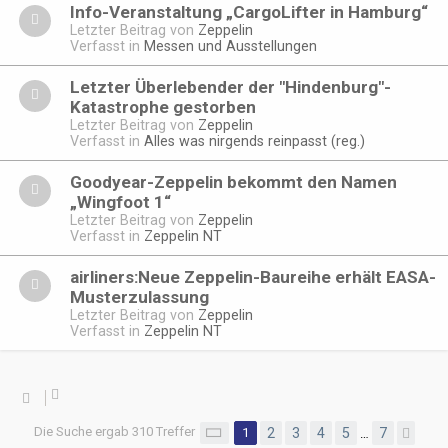
Info-Veranstaltung „CargoLifter in Hamburg“
Letzter Beitrag von
Zeppelin
Verfasst in
Messen und Ausstellungen
Letzter Überlebender der "Hindenburg"-
Katastrophe gestorben
Letzter Beitrag von
Zeppelin
Verfasst in
Alles was nirgends reinpasst (reg.)
Goodyear-Zeppelin bekommt den Namen
„Wingfoot 1“
Letzter Beitrag von
Zeppelin
Verfasst in
Zeppelin NT
airliners:Neue Zeppelin-Baureihe erhält EASA-
Musterzulassung
Letzter Beitrag von
Zeppelin
Verfasst in
Zeppelin NT
Die Suche ergab 310 Treffer
Seite
1
1
2
von
3
7
4
5
7
…
Näc