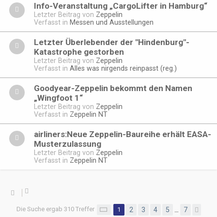
Info-Veranstaltung „CargoLifter in Hamburg“
Letzter Beitrag von
Zeppelin
Verfasst in
Messen und Ausstellungen
Letzter Überlebender der "Hindenburg"-
Katastrophe gestorben
Letzter Beitrag von
Zeppelin
Verfasst in
Alles was nirgends reinpasst (reg.)
Goodyear-Zeppelin bekommt den Namen
„Wingfoot 1“
Letzter Beitrag von
Zeppelin
Verfasst in
Zeppelin NT
airliners:Neue Zeppelin-Baureihe erhält EASA-
Musterzulassung
Letzter Beitrag von
Zeppelin
Verfasst in
Zeppelin NT
Die Suche ergab 310 Treffer
Seite
1
1
2
von
3
7
4
5
7
…
Näc