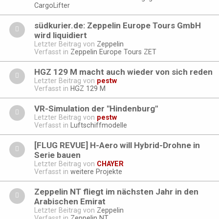
CargoLifter
südkurier.de: Zeppelin Europe Tours GmbH
wird liquidiert
Letzter Beitrag von
Zeppelin
Verfasst in
Zeppelin Europe Tours ZET
HGZ 129 M macht auch wieder von sich reden
Letzter Beitrag von
pestw
Verfasst in
HGZ 129 M
VR-Simulation der "Hindenburg"
Letzter Beitrag von
pestw
Verfasst in
Luftschiffmodelle
[FLUG REVUE] H-Aero will Hybrid-Drohne in
Serie bauen
Letzter Beitrag von
CHAYER
Verfasst in
weitere Projekte
Zeppelin NT fliegt im nächsten Jahr in den
Arabischen Emirat
Letzter Beitrag von
Zeppelin
Verfasst in
Zeppelin NT