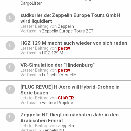
CargoLifter
südkurier.de: Zeppelin Europe Tours GmbH
wird liquidiert
Letzter Beitrag von
Zeppelin
Verfasst in
Zeppelin Europe Tours ZET
HGZ 129 M macht auch wieder von sich reden
Letzter Beitrag von
pestw
Verfasst in
HGZ 129 M
VR-Simulation der "Hindenburg"
Letzter Beitrag von
pestw
Verfasst in
Luftschiffmodelle
[FLUG REVUE] H-Aero will Hybrid-Drohne in
Serie bauen
Letzter Beitrag von
CHAYER
Verfasst in
weitere Projekte
Zeppelin NT fliegt im nächsten Jahr in den
Arabischen Emirat
Letzter Beitrag von
Zeppelin
Verfasst in
Zeppelin NT