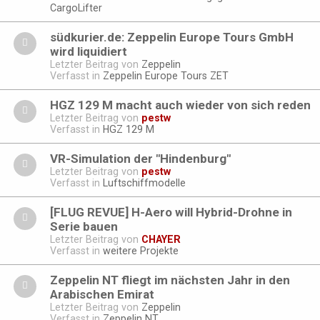
CargoLifter
südkurier.de: Zeppelin Europe Tours GmbH
wird liquidiert
Letzter Beitrag von
Zeppelin
Verfasst in
Zeppelin Europe Tours ZET
HGZ 129 M macht auch wieder von sich reden
Letzter Beitrag von
pestw
Verfasst in
HGZ 129 M
VR-Simulation der "Hindenburg"
Letzter Beitrag von
pestw
Verfasst in
Luftschiffmodelle
[FLUG REVUE] H-Aero will Hybrid-Drohne in
Serie bauen
Letzter Beitrag von
CHAYER
Verfasst in
weitere Projekte
Zeppelin NT fliegt im nächsten Jahr in den
Arabischen Emirat
Letzter Beitrag von
Zeppelin
Verfasst in
Zeppelin NT