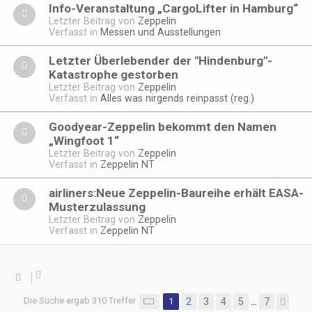
Info-Veranstaltung „CargoLifter in Hamburg“
Letzter Beitrag von
Zeppelin
Verfasst in
Messen und Ausstellungen
Letzter Überlebender der "Hindenburg"-
Katastrophe gestorben
Letzter Beitrag von
Zeppelin
Verfasst in
Alles was nirgends reinpasst (reg.)
Goodyear-Zeppelin bekommt den Namen
„Wingfoot 1“
Letzter Beitrag von
Zeppelin
Verfasst in
Zeppelin NT
airliners:Neue Zeppelin-Baureihe erhält EASA-
Musterzulassung
Letzter Beitrag von
Zeppelin
Verfasst in
Zeppelin NT
Die Suche ergab 310 Treffer
Seite
1
1
2
von
3
7
4
5
7
…
Näc