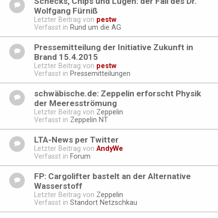
Schecks, Chips und Lügen: der Fall des Dr.
Wolfgang Fürniß
Letzter Beitrag von
pestw
Verfasst in
Rund um die AG
Pressemitteilung der Initiative Zukunft in
Brand 15.4.2015
Letzter Beitrag von
pestw
Verfasst in
Pressemitteilungen
schwäbische.de: Zeppelin erforscht Physik
der Meeresströmung
Letzter Beitrag von
Zeppelin
Verfasst in
Zeppelin NT
LTA-News per Twitter
Letzter Beitrag von
AndyWe
Verfasst in
Forum
FP: Cargolifter bastelt an der Alternative
Wasserstoff
Letzter Beitrag von
Zeppelin
Verfasst in
Standort Netzschkau