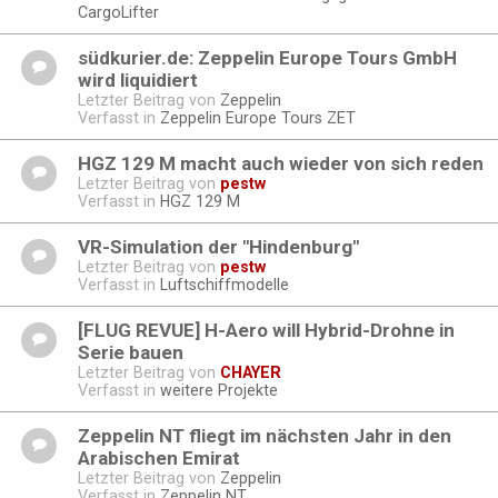
CargoLifter
südkurier.de: Zeppelin Europe Tours GmbH
wird liquidiert
Letzter Beitrag von
Zeppelin
Verfasst in
Zeppelin Europe Tours ZET
HGZ 129 M macht auch wieder von sich reden
Letzter Beitrag von
pestw
Verfasst in
HGZ 129 M
VR-Simulation der "Hindenburg"
Letzter Beitrag von
pestw
Verfasst in
Luftschiffmodelle
[FLUG REVUE] H-Aero will Hybrid-Drohne in
Serie bauen
Letzter Beitrag von
CHAYER
Verfasst in
weitere Projekte
Zeppelin NT fliegt im nächsten Jahr in den
Arabischen Emirat
Letzter Beitrag von
Zeppelin
Verfasst in
Zeppelin NT