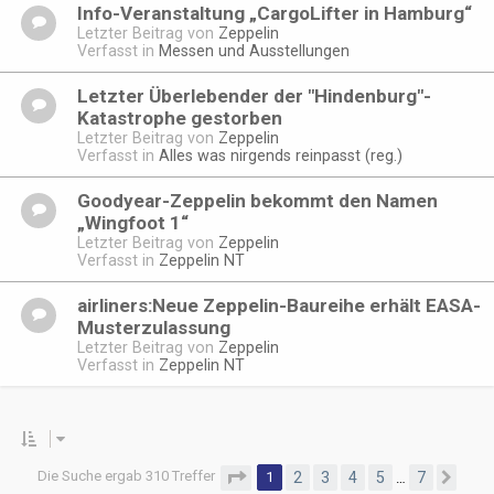
Info-Veranstaltung „CargoLifter in Hamburg“
Letzter Beitrag von
Zeppelin
Verfasst in
Messen und Ausstellungen
Letzter Überlebender der "Hindenburg"-
Katastrophe gestorben
Letzter Beitrag von
Zeppelin
Verfasst in
Alles was nirgends reinpasst (reg.)
Goodyear-Zeppelin bekommt den Namen
„Wingfoot 1“
Letzter Beitrag von
Zeppelin
Verfasst in
Zeppelin NT
airliners:Neue Zeppelin-Baureihe erhält EASA-
Musterzulassung
Letzter Beitrag von
Zeppelin
Verfasst in
Zeppelin NT
Die Suche ergab 310 Treffer
Seite
1
von
7
1
2
3
4
5
7
…
Näc