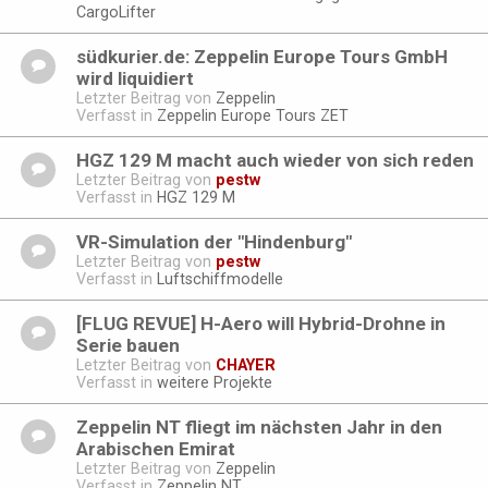
CargoLifter
südkurier.de: Zeppelin Europe Tours GmbH
wird liquidiert
Letzter Beitrag von
Zeppelin
Verfasst in
Zeppelin Europe Tours ZET
HGZ 129 M macht auch wieder von sich reden
Letzter Beitrag von
pestw
Verfasst in
HGZ 129 M
VR-Simulation der "Hindenburg"
Letzter Beitrag von
pestw
Verfasst in
Luftschiffmodelle
[FLUG REVUE] H-Aero will Hybrid-Drohne in
Serie bauen
Letzter Beitrag von
CHAYER
Verfasst in
weitere Projekte
Zeppelin NT fliegt im nächsten Jahr in den
Arabischen Emirat
Letzter Beitrag von
Zeppelin
Verfasst in
Zeppelin NT