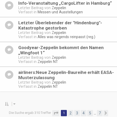
Info-Veranstaltung „CargoLifter in Hamburg“
Letzter Beitrag von
Zeppelin
Verfasst in
Messen und Ausstellungen
Letzter Überlebender der "Hindenburg"-
Katastrophe gestorben
Letzter Beitrag von
Zeppelin
Verfasst in
Alles was nirgends reinpasst (reg.)
Goodyear-Zeppelin bekommt den Namen
„Wingfoot 1“
Letzter Beitrag von
Zeppelin
Verfasst in
Zeppelin NT
airliners:Neue Zeppelin-Baureihe erhält EASA-
Musterzulassung
Letzter Beitrag von
Zeppelin
Verfasst in
Zeppelin NT
Die Suche ergab 310 Treffer
Seite
1
von
7
1
2
3
4
5
7
…
Näc