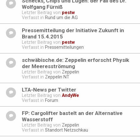
Schecks, Chips und Lügen: der Fall des Dr.
Wolfgang Fürniß
Letzter Beitrag von
pestw
Verfasst in
Rund um die AG
Pressemitteilung der Initiative Zukunft in
Brand 15.4.2015
Letzter Beitrag von
pestw
Verfasst in
Pressemitteilungen
schwäbische.de: Zeppelin erforscht Physik
der Meeresströmung
Letzter Beitrag von
Zeppelin
Verfasst in
Zeppelin NT
LTA-News per Twitter
Letzter Beitrag von
AndyWe
Verfasst in
Forum
FP: Cargolifter bastelt an der Alternative
Wasserstoff
Letzter Beitrag von
Zeppelin
Verfasst in
Standort Netzschkau