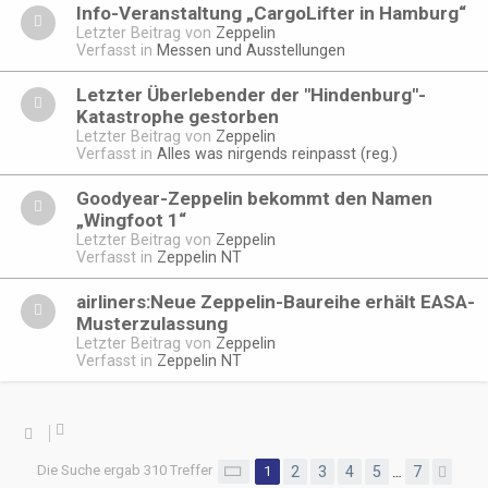
Info-Veranstaltung „CargoLifter in Hamburg“
Letzter Beitrag von
Zeppelin
Verfasst in
Messen und Ausstellungen
Letzter Überlebender der "Hindenburg"-
Katastrophe gestorben
Letzter Beitrag von
Zeppelin
Verfasst in
Alles was nirgends reinpasst (reg.)
Goodyear-Zeppelin bekommt den Namen
„Wingfoot 1“
Letzter Beitrag von
Zeppelin
Verfasst in
Zeppelin NT
airliners:Neue Zeppelin-Baureihe erhält EASA-
Musterzulassung
Letzter Beitrag von
Zeppelin
Verfasst in
Zeppelin NT
Die Suche ergab 310 Treffer
Seite
1
1
2
von
3
7
4
5
7
…
Näc