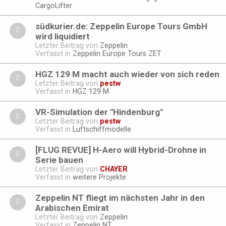
CargoLifter
südkurier.de: Zeppelin Europe Tours GmbH
wird liquidiert
Letzter Beitrag von
Zeppelin
Verfasst in
Zeppelin Europe Tours ZET
HGZ 129 M macht auch wieder von sich reden
Letzter Beitrag von
pestw
Verfasst in
HGZ 129 M
VR-Simulation der "Hindenburg"
Letzter Beitrag von
pestw
Verfasst in
Luftschiffmodelle
[FLUG REVUE] H-Aero will Hybrid-Drohne in
Serie bauen
Letzter Beitrag von
CHAYER
Verfasst in
weitere Projekte
Zeppelin NT fliegt im nächsten Jahr in den
Arabischen Emirat
Letzter Beitrag von
Zeppelin
Verfasst in
Zeppelin NT