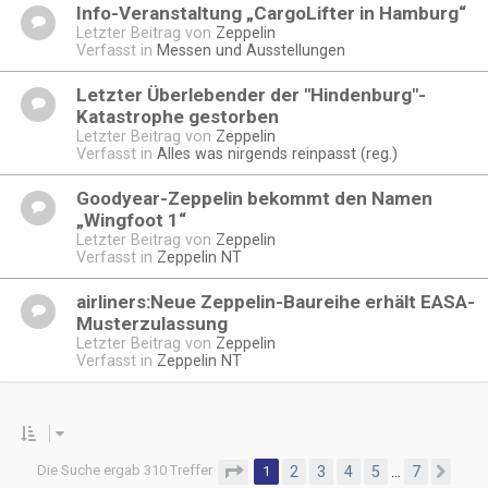
Info-Veranstaltung „CargoLifter in Hamburg“
Letzter Beitrag von
Zeppelin
Verfasst in
Messen und Ausstellungen
Letzter Überlebender der "Hindenburg"-
Katastrophe gestorben
Letzter Beitrag von
Zeppelin
Verfasst in
Alles was nirgends reinpasst (reg.)
Goodyear-Zeppelin bekommt den Namen
„Wingfoot 1“
Letzter Beitrag von
Zeppelin
Verfasst in
Zeppelin NT
airliners:Neue Zeppelin-Baureihe erhält EASA-
Musterzulassung
Letzter Beitrag von
Zeppelin
Verfasst in
Zeppelin NT
Die Suche ergab 310 Treffer
Seite
1
von
7
1
2
3
4
5
7
…
Näc