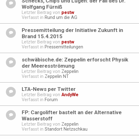
Schecks, Chips und Lügen: der Fall des Dr.
Wolfgang Fürniß
Letzter Beitrag von
pestw
Verfasst in
Rund um die AG
Pressemitteilung der Initiative Zukunft in
Brand 15.4.2015
Letzter Beitrag von
pestw
Verfasst in
Pressemitteilungen
schwäbische.de: Zeppelin erforscht Physik
der Meeresströmung
Letzter Beitrag von
Zeppelin
Verfasst in
Zeppelin NT
LTA-News per Twitter
Letzter Beitrag von
AndyWe
Verfasst in
Forum
FP: Cargolifter bastelt an der Alternative
Wasserstoff
Letzter Beitrag von
Zeppelin
Verfasst in
Standort Netzschkau