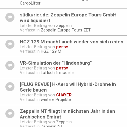
CargoLifter
südkurier.de: Zeppelin Europe Tours GmbH
wird liquidiert
Letzter Beitrag von
Zeppelin
Verfasst in
Zeppelin Europe Tours ZET
HGZ 129 M macht auch wieder von sich reden
Letzter Beitrag von
pestw
Verfasst in
HGZ 129 M
VR-Simulation der "Hindenburg"
Letzter Beitrag von
pestw
Verfasst in
Luftschiffmodelle
[FLUG REVUE] H-Aero will Hybrid-Drohne in
Serie bauen
Letzter Beitrag von
CHAYER
Verfasst in
weitere Projekte
Zeppelin NT fliegt im nächsten Jahr in den
Arabischen Emirat
Letzter Beitrag von
Zeppelin
Verfasst in
Zeppelin NT