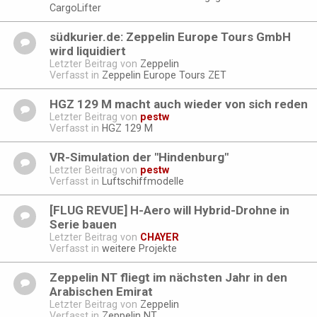
CargoLifter
südkurier.de: Zeppelin Europe Tours GmbH
wird liquidiert
Letzter Beitrag von
Zeppelin
Verfasst in
Zeppelin Europe Tours ZET
HGZ 129 M macht auch wieder von sich reden
Letzter Beitrag von
pestw
Verfasst in
HGZ 129 M
VR-Simulation der "Hindenburg"
Letzter Beitrag von
pestw
Verfasst in
Luftschiffmodelle
[FLUG REVUE] H-Aero will Hybrid-Drohne in
Serie bauen
Letzter Beitrag von
CHAYER
Verfasst in
weitere Projekte
Zeppelin NT fliegt im nächsten Jahr in den
Arabischen Emirat
Letzter Beitrag von
Zeppelin
Verfasst in
Zeppelin NT