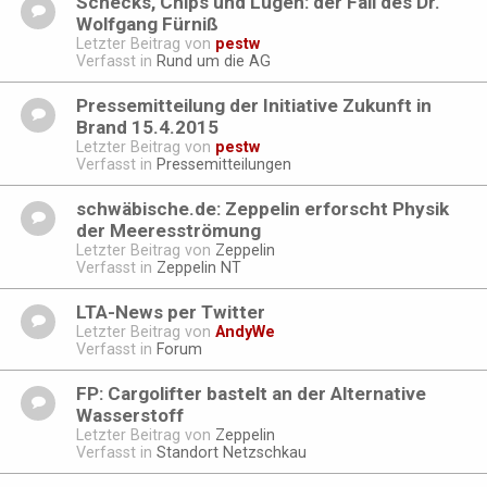
Schecks, Chips und Lügen: der Fall des Dr.
Wolfgang Fürniß
Letzter Beitrag von
pestw
Verfasst in
Rund um die AG
Pressemitteilung der Initiative Zukunft in
Brand 15.4.2015
Letzter Beitrag von
pestw
Verfasst in
Pressemitteilungen
schwäbische.de: Zeppelin erforscht Physik
der Meeresströmung
Letzter Beitrag von
Zeppelin
Verfasst in
Zeppelin NT
LTA-News per Twitter
Letzter Beitrag von
AndyWe
Verfasst in
Forum
FP: Cargolifter bastelt an der Alternative
Wasserstoff
Letzter Beitrag von
Zeppelin
Verfasst in
Standort Netzschkau