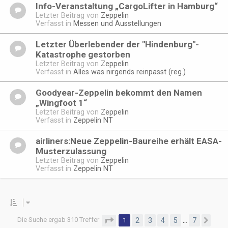
Info-Veranstaltung „CargoLifter in Hamburg“
Letzter Beitrag von
Zeppelin
Verfasst in
Messen und Ausstellungen
Letzter Überlebender der "Hindenburg"-
Katastrophe gestorben
Letzter Beitrag von
Zeppelin
Verfasst in
Alles was nirgends reinpasst (reg.)
Goodyear-Zeppelin bekommt den Namen
„Wingfoot 1“
Letzter Beitrag von
Zeppelin
Verfasst in
Zeppelin NT
airliners:Neue Zeppelin-Baureihe erhält EASA-
Musterzulassung
Letzter Beitrag von
Zeppelin
Verfasst in
Zeppelin NT
Die Suche ergab 310 Treffer
Seite
1
von
7
1
2
3
4
5
7
…
Näc