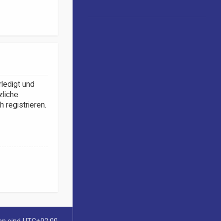
rledigt und
zliche
registrieren.
ten sind
UTC+02:00