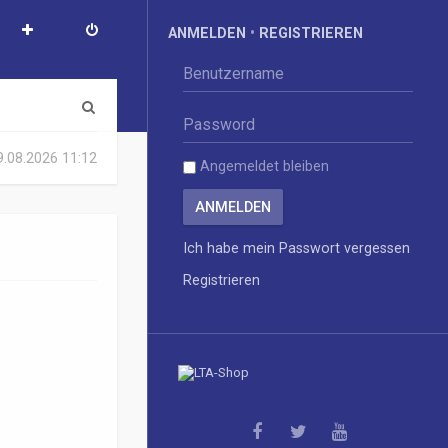
ANMELDEN
•
REGISTRIEREN
S
u
09.08.2026 11:12
Angemeldet bleiben
c
h
e
Ich habe mein Passwort vergessen
Registrieren