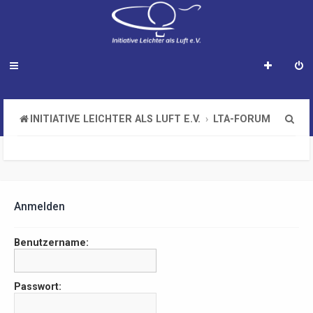
S
INITIATIVE LEICHTER ALS LUFT E.V.
LTA-FORUM
u
c
h
e
Anmelden
Benutzername:
Passwort: