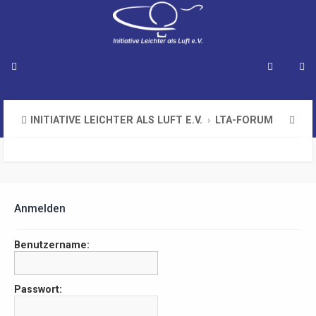
S
INITIATIVE LEICHTER ALS LUFT E.V.
LTA-FORUM
u
c
h
e
Anmelden
Benutzername:
Passwort: