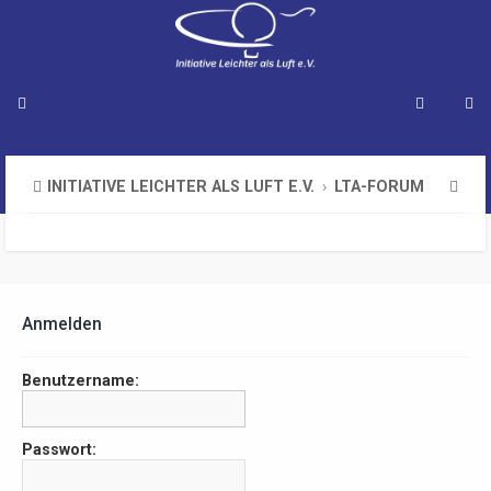
S
INITIATIVE LEICHTER ALS LUFT E.V.
LTA-FORUM
u
c
h
e
Anmelden
Benutzername:
Passwort: