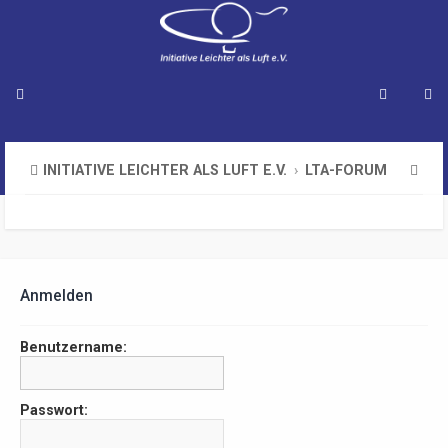
S
INITIATIVE LEICHTER ALS LUFT E.V.
LTA-FORUM
u
c
h
e
Anmelden
Benutzername:
Passwort: