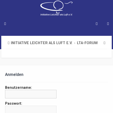
S
INITIATIVE LEICHTER ALS LUFT E.V.
LTA-FORUM
u
c
h
e
Anmelden
Benutzername:
Passwort: