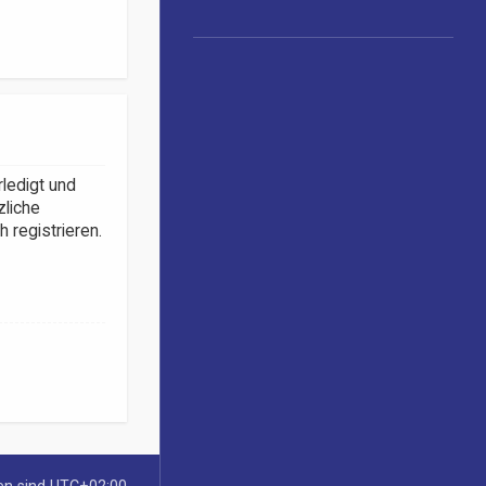
rledigt und
zliche
registrieren.
ten sind
UTC+02:00