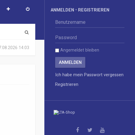
ANMELDEN
•
REGISTRIEREN
S
u
07.08.2026 14:03
Angemeldet bleiben
c
h
e
Ich habe mein Passwort vergessen
Registrieren