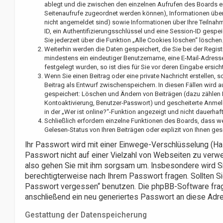
ablegt und die zwischen den einzelnen Aufrufen des Boards erha
Seitenaufrufe zugeordnet werden können), Informationen über 
nicht angemeldet sind) sowie Informationen über Ihre Teilnah
ID, ein Authentifizierungsschlüssel und eine Session-ID gespe
Sie jederzeit über die Funktion „Alle Cookies löschen“ löschen
Weiterhin werden die Daten gespeichert, die Sie bei der Regist
mindestens ein eindeutiger Benutzername, eine E-Mail-Adress
festgelegt wurden, so ist dies für Sie vor deren Eingabe ersicht
Wenn Sie einen Beitrag oder eine private Nachricht erstellen, 
Beitrag als Entwurf zwischenspeichern. In diesen Fällen wird 
gespeichert: Löschen und Ändern von Beiträgen (dazu zählen P
Kontoaktivierung, Benutzer-Passwort) und gescheiterte Anmel
in der „Wer ist online?“-Funktion angezeigt und nicht dauerhaf
Schließlich erfordern einzelne Funktionen des Boards, dass 
Gelesen-Status von Ihren Beiträgen oder explizit von Ihnen g
Ihr Passwort wird mit einer Einwege-Verschlüsselung (Ha
Passwort nicht auf einer Vielzahl von Webseiten zu verw
also gehen Sie mit ihm sorgsam um. Insbesondere wird Sie
berechtigterweise nach Ihrem Passwort fragen. Sollten S
Passwort vergessen“ benutzen. Die phpBB-Software frag
anschließend ein neu generiertes Passwort an diese Adre
Gestattung der Datenspeicherung