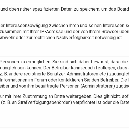
 und oben näher spezifizierten Daten zu speichern, um das Board
einer Interessenabwägung zwischen Ihren und seinen Interessen 
n zusammen mit Ihrer IP-Adresse und der von Ihrem Browser überm
bwehr oder zur rechtlichen Nachverfolgbarkeit notwendig ist.
Personen zu ermöglichen. Sie sind sich daher bewusst, dass die
zugänglich sein können. Der Betreiber kann jedoch festlegen, dass
. B. andere registrierte Benutzer, Administratoren etc.) zugängli
nformationen im Forum oder kontaktieren Sie den Betreiber. Die 
reiber und von ihm beauftragte Personen (Administratoren) zugäng
 mit Ihrer Zustimmung an Dritte weitergeben. Dies gilt nicht, sof
z. B. an Strafverfolgungsbehörden) verpflichtet ist oder die Dat