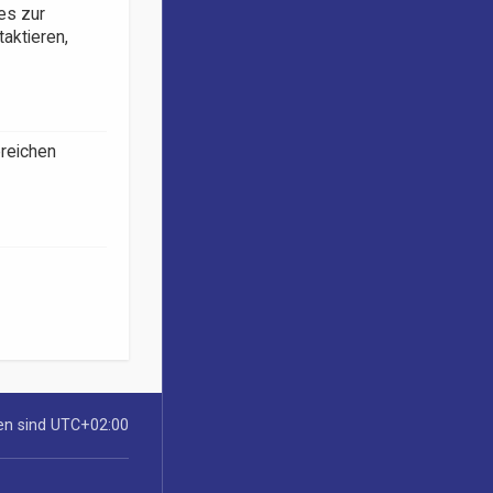
es zur
taktieren,
ereichen
ten sind
UTC+02:00