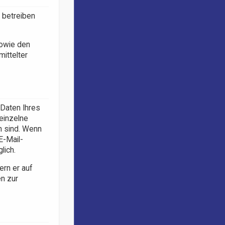
 betreiben
sowie den
ittelter
 Daten Ihres
 einzelne
ch sind. Wenn
E-Mail-
lich.
ern er auf
en zur