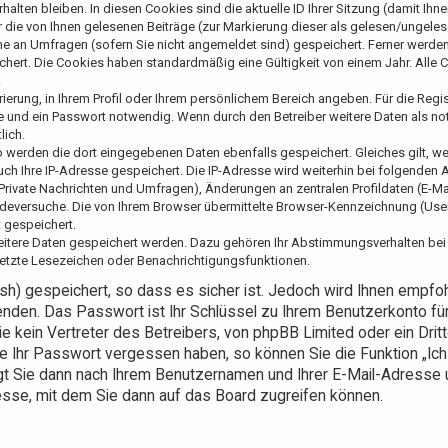
lten bleiben. In diesen Cookies sind die aktuelle ID Ihrer Sitzung (damit Ihne
die von Ihnen gelesenen Beiträge (zur Markierung dieser als gelesen/ungeles
me an Umfragen (sofern Sie nicht angemeldet sind) gespeichert. Ferner werden
ichert. Die Cookies haben standardmäßig eine Gültigkeit von einem Jahr. Alle
.
rierung, in Ihrem Profil oder Ihrem persönlichem Bereich angeben. Für die Regis
e und ein Passwort notwendig. Wenn durch den Betreiber weitere Daten als n
lich.
so werden die dort eingegebenen Daten ebenfalls gespeichert. Gleiches gilt, w
auch Ihre IP-Adresse gespeichert. Die IP-Adresse wird weiterhin bei folgenden 
rivate Nachrichten und Umfragen), Änderungen an zentralen Profildaten (E-Ma
deversuche. Die von Ihrem Browser übermittelte Browser-Kennzeichnung (User
t gespeichert.
weitere Daten gespeichert werden. Dazu gehören Ihr Abstimmungsverhalten bei
esetzte Lesezeichen oder Benachrichtigungsfunktionen.
sh) gespeichert, so dass es sicher ist. Jedoch wird Ihnen empfo
enden. Das Passwort ist Ihr Schlüssel zu Ihrem Benutzerkonto fü
 kein Vertreter des Betreibers, von phpBB Limited oder ein Dritt
ie Ihr Passwort vergessen haben, so können Sie die Funktion „Ic
t Sie dann nach Ihrem Benutzernamen und Ihrer E-Mail-Adresse
sse, mit dem Sie dann auf das Board zugreifen können.