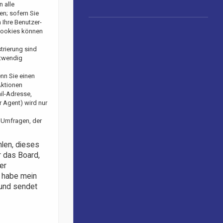
n alle
en; sofern Sie
 Ihre Benutzer-
 Cookies können
trierung sind
otwendig
enn Sie einen
Aktionen
il-Adresse,
 Agent) wird nur
 Umfragen, der
hlen, dieses
r das Board,
er
h habe mein
 und sendet