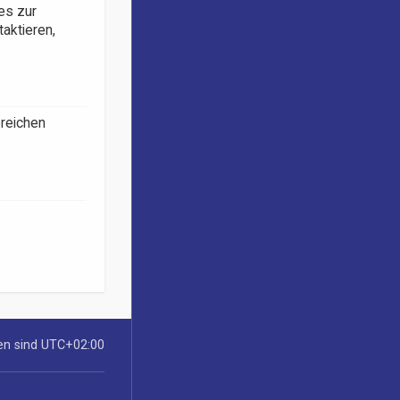
es zur
taktieren,
ereichen
ten sind
UTC+02:00