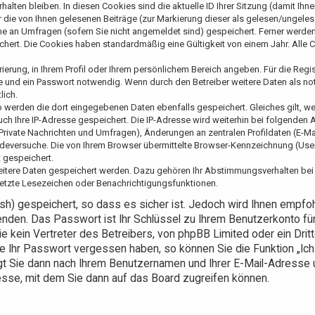
lten bleiben. In diesen Cookies sind die aktuelle ID Ihrer Sitzung (damit Ihne
die von Ihnen gelesenen Beiträge (zur Markierung dieser als gelesen/ungeles
me an Umfragen (sofern Sie nicht angemeldet sind) gespeichert. Ferner werden
ichert. Die Cookies haben standardmäßig eine Gültigkeit von einem Jahr. Alle
.
rierung, in Ihrem Profil oder Ihrem persönlichem Bereich angeben. Für die Regis
e und ein Passwort notwendig. Wenn durch den Betreiber weitere Daten als n
lich.
so werden die dort eingegebenen Daten ebenfalls gespeichert. Gleiches gilt, w
auch Ihre IP-Adresse gespeichert. Die IP-Adresse wird weiterhin bei folgenden 
rivate Nachrichten und Umfragen), Änderungen an zentralen Profildaten (E-Ma
deversuche. Die von Ihrem Browser übermittelte Browser-Kennzeichnung (User
t gespeichert.
weitere Daten gespeichert werden. Dazu gehören Ihr Abstimmungsverhalten bei
esetzte Lesezeichen oder Benachrichtigungsfunktionen.
sh) gespeichert, so dass es sicher ist. Jedoch wird Ihnen empfo
enden. Das Passwort ist Ihr Schlüssel zu Ihrem Benutzerkonto fü
 kein Vertreter des Betreibers, von phpBB Limited oder ein Dritt
ie Ihr Passwort vergessen haben, so können Sie die Funktion „Ic
t Sie dann nach Ihrem Benutzernamen und Ihrer E-Mail-Adresse
sse, mit dem Sie dann auf das Board zugreifen können.