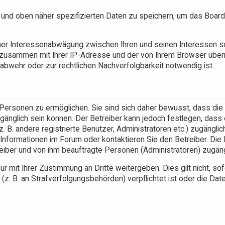
 und oben näher spezifizierten Daten zu speichern, um das Board
einer Interessenabwägung zwischen Ihren und seinen Interessen 
n zusammen mit Ihrer IP-Adresse und der von Ihrem Browser überm
bwehr oder zur rechtlichen Nachverfolgbarkeit notwendig ist.
Personen zu ermöglichen. Sie sind sich daher bewusst, dass die
zugänglich sein können. Der Betreiber kann jedoch festlegen, dass
. B. andere registrierte Benutzer, Administratoren etc.) zugängli
nformationen im Forum oder kontaktieren Sie den Betreiber. Die 
reiber und von ihm beauftragte Personen (Administratoren) zugäng
 mit Ihrer Zustimmung an Dritte weitergeben. Dies gilt nicht, sof
z. B. an Strafverfolgungsbehörden) verpflichtet ist oder die Dat