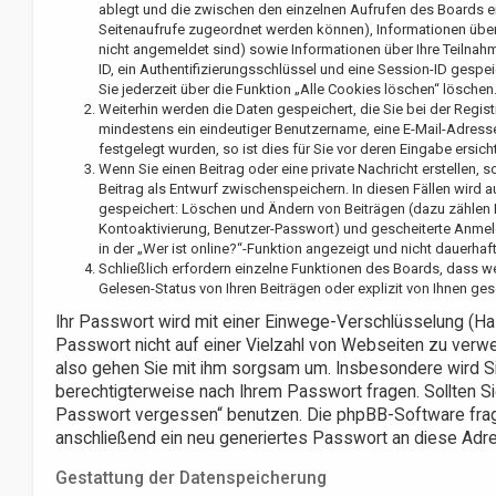
ablegt und die zwischen den einzelnen Aufrufen des Boards erha
Seitenaufrufe zugeordnet werden können), Informationen über 
nicht angemeldet sind) sowie Informationen über Ihre Teilnah
ID, ein Authentifizierungsschlüssel und eine Session-ID gespe
Sie jederzeit über die Funktion „Alle Cookies löschen“ löschen
Weiterhin werden die Daten gespeichert, die Sie bei der Regist
mindestens ein eindeutiger Benutzername, eine E-Mail-Adress
festgelegt wurden, so ist dies für Sie vor deren Eingabe ersicht
Wenn Sie einen Beitrag oder eine private Nachricht erstellen, 
Beitrag als Entwurf zwischenspeichern. In diesen Fällen wird 
gespeichert: Löschen und Ändern von Beiträgen (dazu zählen P
Kontoaktivierung, Benutzer-Passwort) und gescheiterte Anmel
in der „Wer ist online?“-Funktion angezeigt und nicht dauerhaf
Schließlich erfordern einzelne Funktionen des Boards, dass 
Gelesen-Status von Ihren Beiträgen oder explizit von Ihnen g
Ihr Passwort wird mit einer Einwege-Verschlüsselung (Ha
Passwort nicht auf einer Vielzahl von Webseiten zu verw
also gehen Sie mit ihm sorgsam um. Insbesondere wird Sie
berechtigterweise nach Ihrem Passwort fragen. Sollten S
Passwort vergessen“ benutzen. Die phpBB-Software frag
anschließend ein neu generiertes Passwort an diese Adre
Gestattung der Datenspeicherung