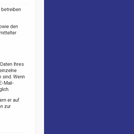
 betreiben
sowie den
ittelter
 Daten Ihres
 einzelne
ch sind. Wenn
E-Mail-
lich.
ern er auf
en zur