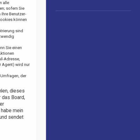
n alle
en; sofern Sie
 Ihre Benutzer-
 Cookies können
trierung sind
otwendig
enn Sie einen
Aktionen
il-Adresse,
 Agent) wird nur
 Umfragen, der
hlen, dieses
r das Board,
er
h habe mein
 und sendet