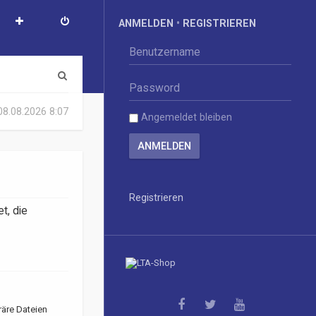
ANMELDEN
•
REGISTRIEREN
S
u
 08.08.2026 8:07
Angemeldet bleiben
c
h
e
Registrieren
t, die
räre Dateien