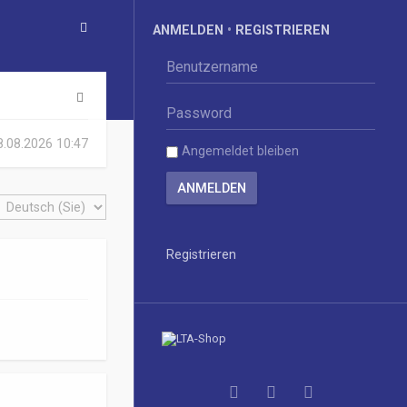
ANMELDEN
•
REGISTRIEREN
S
u
08.08.2026 10:47
Angemeldet bleiben
c
h
e
Registrieren