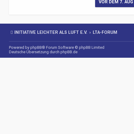
INITIATIVE LEICHTER ALS LUFT E.V.
LTA-FORUM
Powered by
phpBB
® Forum Software © phpBB Limited
Deutsche Übersetzung durch
phpBB.de