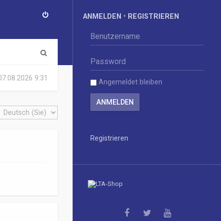
ANMELDEN
•
REGISTRIEREN
S
u
 07.08.2026 9:31
Angemeldet bleiben
c
h
e
Registrieren