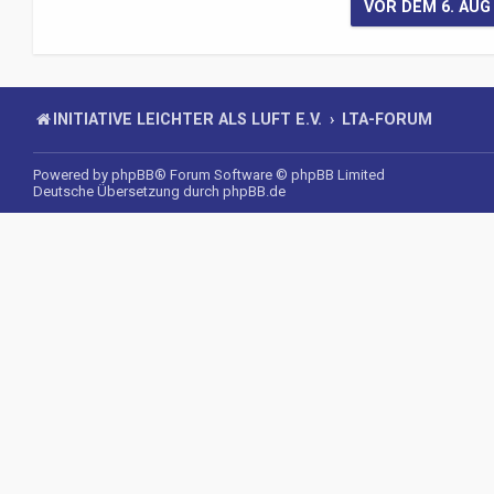
INITIATIVE LEICHTER ALS LUFT E.V.
LTA-FORUM
Powered by
phpBB
® Forum Software © phpBB Limited
Deutsche Übersetzung durch
phpBB.de