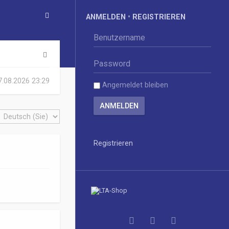
ANMELDEN
•
REGISTRIEREN
S
u
07.08.2026 23:29
Angemeldet bleiben
c
h
e
Registrieren