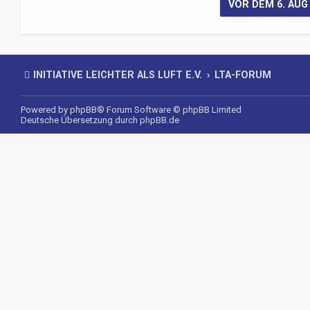
INITIATIVE LEICHTER ALS LUFT E.V.
LTA-FORUM
Powered by
phpBB
® Forum Software © phpBB Limited
Deutsche Übersetzung durch
phpBB.de