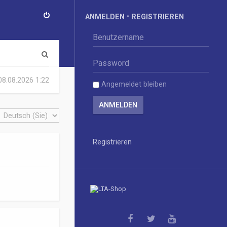
ANMELDEN
•
REGISTRIEREN
S
u
 08.08.2026 1:22
Angemeldet bleiben
c
h
e
Registrieren