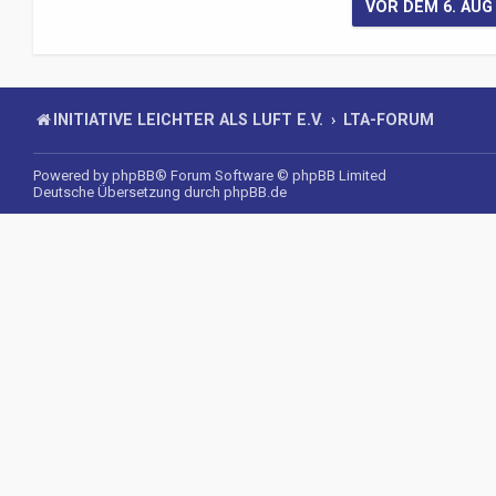
INITIATIVE LEICHTER ALS LUFT E.V.
LTA-FORUM
Powered by
phpBB
® Forum Software © phpBB Limited
Deutsche Übersetzung durch
phpBB.de