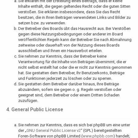
Sie erklären mit der Erstellung eines Beitrags, dass er keine
Inhalte enthält, die gegen geltendes Recht oder die guten Sitten
verstoßen. Sie erklären insbesondere, dass Sie das Recht
besitzen, die in Ihren Beiträgen verwendeten Links und Bilder zu
setzen bzw. zu verwenden.
Der Betreiber des Boards übt das Hausrecht aus. Bei Verstößen
gegen diese Nutzungsbedingungen oder anderer im Board
veröffentlichten Regeln kann der Betreiber Sie nach Abmahnung
zeitweise oder dauerhaft von der Nutzung dieses Boards
ausschließen und Ihnen ein Hausverbot erteilen.
Sie nehmen zur Kenntnis, dass der Betreiber keine
Verantwortung für die Inhalte von Beiträgen übernimmt, die er
nicht selbst erstellt hat oder die er nicht zur Kenntnis genommen
hat. Sie gestatten dem Betreiber, Ihr Benutzerkonto, Beiträge
und Funktionen jederzeit zu löschen oder zu sperren.
Sie gestatten dem Betreiber darüber hinaus, Ihre Beiträge
abzuändern, sofern sie gegen o. g. Regeln verstoßen oder
geeignet sind, dem Betreiber oder einem Dritten Schaden
zuzufügen.
4. General Public License
Sie nehmen zur Kenntnis, dass es sich bei phpBB um eine unter
der „
GNU General Public License v2
“ (GPL) bereitgestellten
Foren-Software von phpBB Limited (
www.phpbb.com
) handelt;