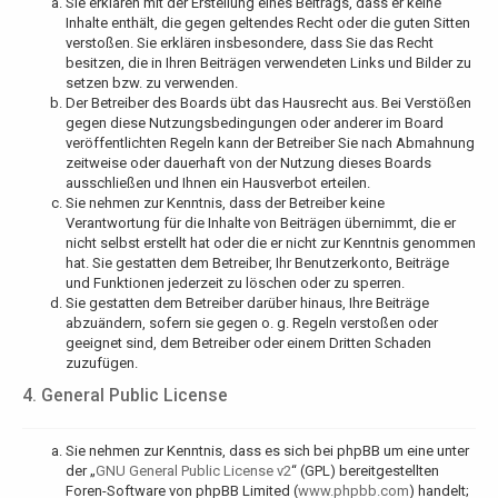
Sie erklären mit der Erstellung eines Beitrags, dass er keine
Inhalte enthält, die gegen geltendes Recht oder die guten Sitten
verstoßen. Sie erklären insbesondere, dass Sie das Recht
besitzen, die in Ihren Beiträgen verwendeten Links und Bilder zu
setzen bzw. zu verwenden.
Der Betreiber des Boards übt das Hausrecht aus. Bei Verstößen
gegen diese Nutzungsbedingungen oder anderer im Board
veröffentlichten Regeln kann der Betreiber Sie nach Abmahnung
zeitweise oder dauerhaft von der Nutzung dieses Boards
ausschließen und Ihnen ein Hausverbot erteilen.
Sie nehmen zur Kenntnis, dass der Betreiber keine
Verantwortung für die Inhalte von Beiträgen übernimmt, die er
nicht selbst erstellt hat oder die er nicht zur Kenntnis genommen
hat. Sie gestatten dem Betreiber, Ihr Benutzerkonto, Beiträge
und Funktionen jederzeit zu löschen oder zu sperren.
Sie gestatten dem Betreiber darüber hinaus, Ihre Beiträge
abzuändern, sofern sie gegen o. g. Regeln verstoßen oder
geeignet sind, dem Betreiber oder einem Dritten Schaden
zuzufügen.
4. General Public License
Sie nehmen zur Kenntnis, dass es sich bei phpBB um eine unter
der „
GNU General Public License v2
“ (GPL) bereitgestellten
Foren-Software von phpBB Limited (
www.phpbb.com
) handelt;