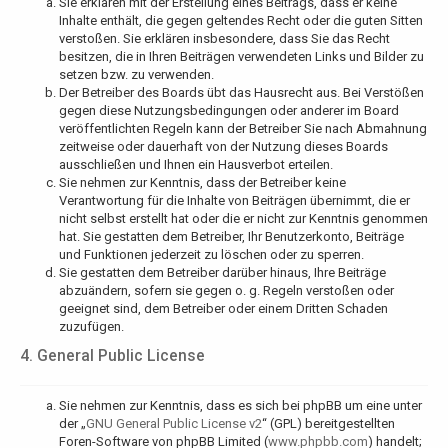
Sie erklären mit der Erstellung eines Beitrags, dass er keine
Inhalte enthält, die gegen geltendes Recht oder die guten Sitten
verstoßen. Sie erklären insbesondere, dass Sie das Recht
besitzen, die in Ihren Beiträgen verwendeten Links und Bilder zu
setzen bzw. zu verwenden.
Der Betreiber des Boards übt das Hausrecht aus. Bei Verstößen
gegen diese Nutzungsbedingungen oder anderer im Board
veröffentlichten Regeln kann der Betreiber Sie nach Abmahnung
zeitweise oder dauerhaft von der Nutzung dieses Boards
ausschließen und Ihnen ein Hausverbot erteilen.
Sie nehmen zur Kenntnis, dass der Betreiber keine
Verantwortung für die Inhalte von Beiträgen übernimmt, die er
nicht selbst erstellt hat oder die er nicht zur Kenntnis genommen
hat. Sie gestatten dem Betreiber, Ihr Benutzerkonto, Beiträge
und Funktionen jederzeit zu löschen oder zu sperren.
Sie gestatten dem Betreiber darüber hinaus, Ihre Beiträge
abzuändern, sofern sie gegen o. g. Regeln verstoßen oder
geeignet sind, dem Betreiber oder einem Dritten Schaden
zuzufügen.
4. General Public License
Sie nehmen zur Kenntnis, dass es sich bei phpBB um eine unter
der „
GNU General Public License v2
“ (GPL) bereitgestellten
Foren-Software von phpBB Limited (
www.phpbb.com
) handelt;